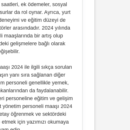
 saatleri, ek ödemeler, sosyal
surlar da rol oynar. Ayrıca, yurt
deneyimi ve eğitim düzeyi de
törler arasındadır. 2024 yılında
i maaşlarında bir artış olup
eki gelişmelere bağlı olarak
ğişebilir.
aşı 2024 ile ilgili sıkça sorulan
aşın yanı sıra sağlanan diğer
tim personeli genellikle yemek,
kanlarından da faydalanabilir.
eri personeline eğitim ve gelişim
Yurt yönetim personeli maaşı 2024
etay öğrenmek ve sektördeki
ip etmek için yazımızı okumaya
vam edin.