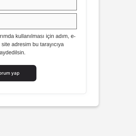
E-
posta
ımda kullanılması için adım, e-
İnternet
 site adresim bu tarayıcıya
sitesi
aydedilsin.