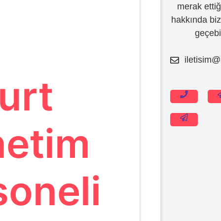
merak ettiğ
hakkında bizl
geçebil
iletisim@
İçeriğe
atla
urt
netim
soneli