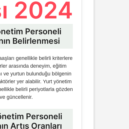
ı 2024
önetim Personeli
nın Belirlenmesi
ları genellikle belirli kriterlere
terler arasında deneyim, eğitim
nı ve yurtun bulunduğu bölgenin
ktörler yer alabilir. Yurt yönetim
llikle belirli periyotlarla gözden
r ve güncellenir.
önetim Personeli
ın Artış Oranları