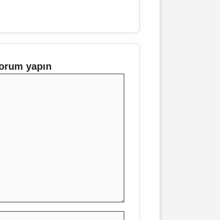
orum yapın
İsim