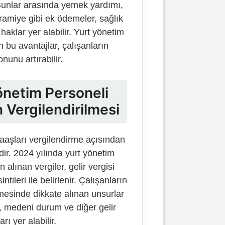
 Bunlar arasında yemek yardımı,
kramiye gibi ek ödemeler, sağlık
haklar yer alabilir. Yurt yönetim
n bu avantajlar, çalışanların
nunu artırabilir.
önetim Personeli
 Vergilendirilmesi
aaşları vergilendirme açısından
idir. 2024 yılında yurt yönetim
alınan vergiler, gelir vergisi
intileri ile belirlenir. Çalışanların
lmesinde dikkate alınan unsurlar
i, medeni durum ve diğer gelir
rı yer alabilir.