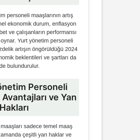
im personeli maaşlarının artış
genel ekonomik durum, enflasyon
abet ve çalışanların performansı
l oynar. Yurt yönetim personeli
üzdelik artışın öngörüldüğü 2024
nomik beklentileri ve şartları da
e bulundurulur.
önetim Personeli
 Avantajları ve Yan
Hakları
i maaşları sadece temel maaş
zamanda çeşitli yan haklar ve