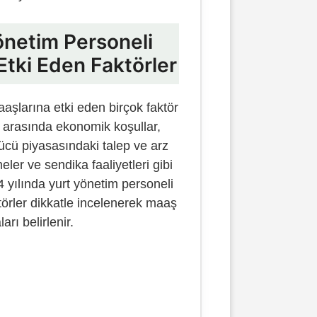
önetim Personeli
Etki Eden Faktörler
aşlarına etki eden birçok faktör
 arasında ekonomik koşullar,
gücü piyasasındaki talep ve arz
ler ve sendika faaliyetleri gibi
24 yılında yurt yönetim personeli
törler dikkatle incelenerek maaş
ları belirlenir.