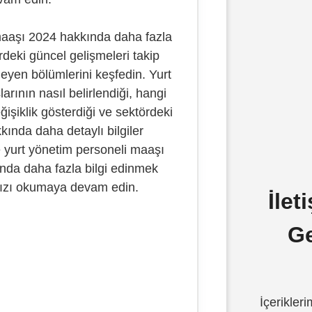
maaşı 2024 hakkında daha fazla
rdeki güncel gelişmeleri takip
leyen bölümlerini keşfedin. Yurt
rının nasıl belirlendiği, hangi
ğişiklik gösterdiği ve sektördeki
kkında daha detaylı bilgiler
e yurt yönetim personeli maaşı
nda daha fazla bilgi edinmek
ımızı okumaya devam edin.
İlet
G
İçeriklerim