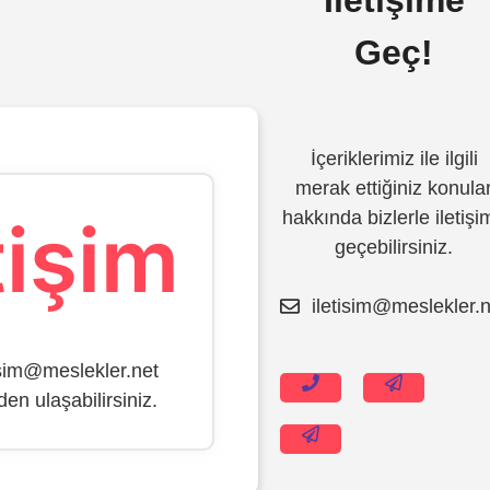
Geç!
İçeriklerimiz ile ilgili
merak ettiğiniz konula
hakkında bizlerle iletişi
tişim
geçebilirsiniz.
iletisim@meslekler.n
İçeriğe
atla
isim@meslekler.net
den ulaşabilirsiniz.