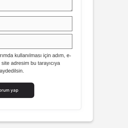
İsim
E-
posta
ımda kullanılması için adım, e-
İnternet
 site adresim bu tarayıcıya
sitesi
aydedilsin.