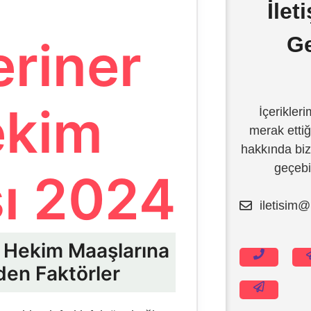
İlet
G
eriner
ekim
İçeriklerim
merak ettiğ
hakkında bizl
geçebil
ı 2024
iletisim@
İçeriğe
atla
r Hekim Maaşlarına
den Faktörler