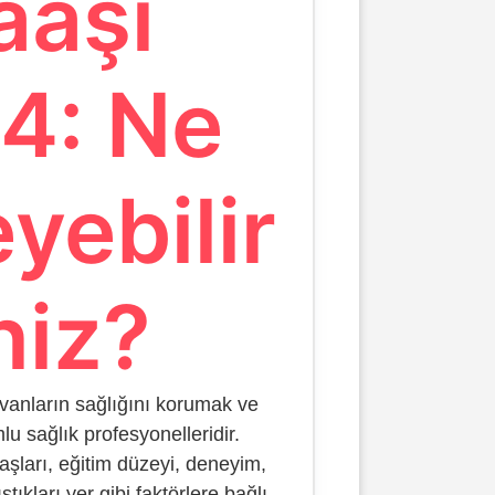
aaşı
4: Ne
yebilir
niz?
yvanların sağlığını korumak ve
u sağlık profesyonelleridir.
aşları, eğitim düzeyi, deneyim,
tıkları yer gibi faktörlere bağlı