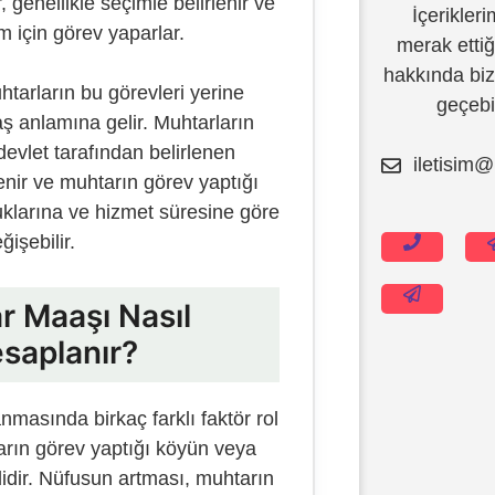
genellikle seçimle belirlenir ve
İçeriklerim
em için görev yaparlar.
merak ettiğ
hakkında bizl
tarların bu görevleri yerine
geçebil
aş anlamına gelir. Muhtarların
devlet tarafından belirlenen
iletisim@
İçeriğe
lenir ve muhtarın görev yaptığı
atla
uklarına ve hizmet süresine göre
ğişebilir.
r Maaşı Nasıl
saplanır?
masında birkaç farklı faktör rol
arın görev yaptığı köyün veya
idir. Nüfusun artması, muhtarın