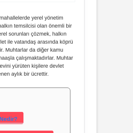
 mahallelerde yerel yönetim
alkın temsilcisi olan önemli bir
erel sorunları çözmek, halkın
vlet ile vatandaş arasında köprü
ir. Muhtarlar da diğer kamu
ir maaşla çalışmaktadırlar. Muhtar
vini yürüten kişilere devlet
en aylık bir ücrettir.
Nedir?