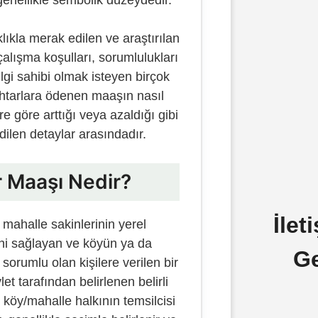
ıkla merak edilen ve araştırılan
çalışma koşulları, sorumlulukları
lgi sahibi olmak isteyen birçok
uhtarlara ödenen maaşın nasıl
ere göre arttığı veya azaldığı gibi
ilen detaylar arasındadır.
 Maaşı Nedir?
İlet
 mahalle sakinlerinin yerel
mini sağlayan ve köyün ya da
G
orumlu olan kişilere verilen bir
et tarafından belirlenen belirli
e köy/mahalle halkının temsilcisi