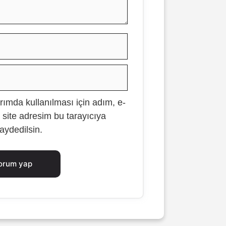
İsim
E-
posta
ımda kullanılması için adım, e-
İnternet
 site adresim bu tarayıcıya
sitesi
aydedilsin.