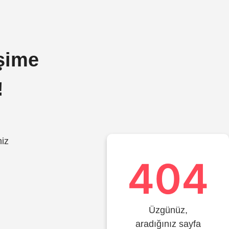
işime
!
miz
404
Üzgünüz,
aradığınız sayfa