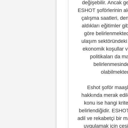
değişebilir. Ancak g
ESHOT şoförlerinin al
çalışma saatleri, de
aldıkları eğitimler gi
göre belirlenmekted
ulaşım sektöründeki 
ekonomik koşullar 
politikaları da m
belirlenmesinde
olabilmekted
Eshot şoför maaş
hakkında merak edile
konu ise hangi krit
belirlendiğidir. ESHOT
adil ve rekabetçi bir m
uygulamak için çeşitl