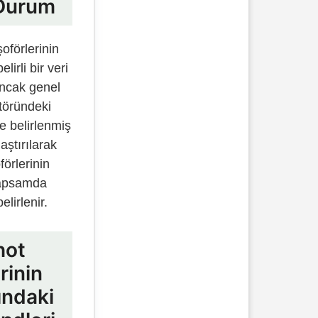
Durum
oförlerinin
irli bir veri
ncak genel
töründeki
e belirlenmiş
aştırılarak
förlerinin
kapsamda
elirlenir.
hot
rinin
ındaki