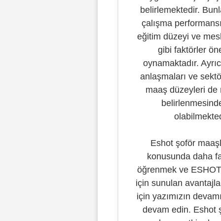
belirlemektedir. Bun
çalışma performans
eğitim düzeyi ve mesle
gibi faktörler ön
oynamaktadır. Ayrıc
anlaşmaları ve sektö
maaş düzeyleri de
belirlenmesinde
olabilmekted
Eshot şoför maaş
konusunda daha fa
öğrenmek ve ESHOT’u
için sunulan avantajl
için yazımızın deva
devam edin. Eshot ş