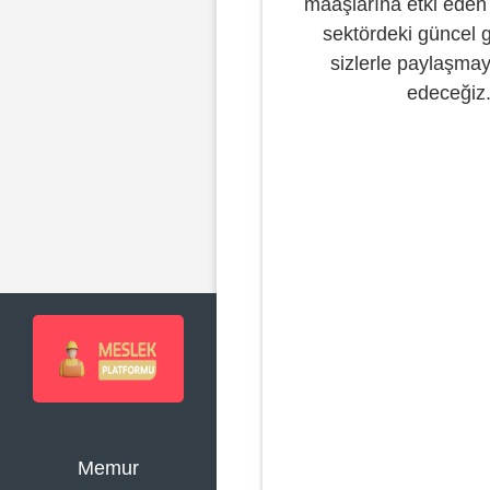
maaşlarına etki eden 
sektördeki güncel g
sizlerle paylaşm
edeceğiz
Memur