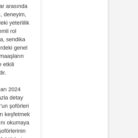
lar arasında
ı, deneyim,
ki yeterlilik
emli rol
a, sendika
rdeki genel
 maaşların
 etkili
ir.
ları 2024
zla detay
n şoförleri
arı keşfetmek
mını okumaya
oförlerinin