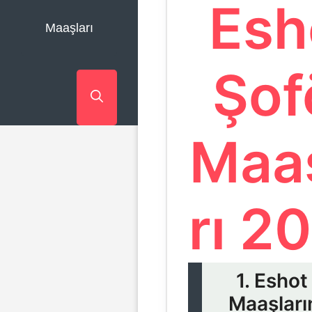
Esh
Maaşları
Şof
Maa
rı 2
1. Eshot
Maaşları