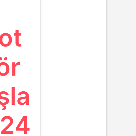
ot
ör
şla
024