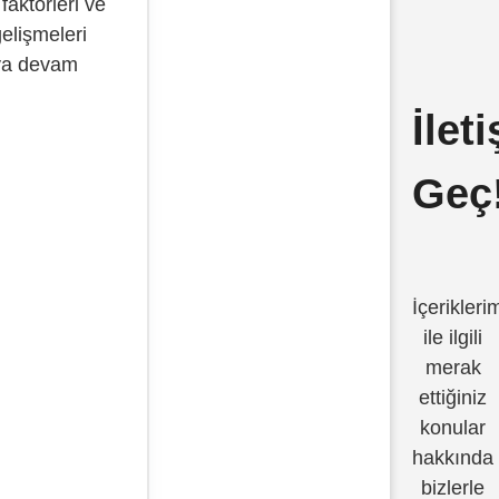
faktörleri ve
elişmeleri
aya devam
.
İlet
Geç
İçerikleri
ile ilgili
merak
ettiğiniz
konular
hakkında
bizlerle