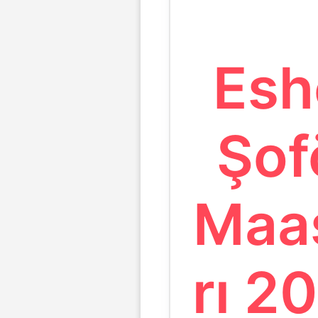
Esh
Şof
Maa
rı 2