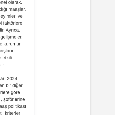
enel olarak,
dığı maaşlar,
neyimleri ve
bi faktörlere
ir. Ayrıca,
gelişmeler,
ve kurumun
aaşların
 etkili
ir.
ları 2024
n bir diğer
erlere göre
, şoförlerine
aaş politikası
i kriterler