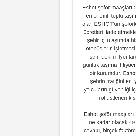
Eshot şoför maaşları 2
en önemli toplu taşı
olan ESHOT’un şoförl
ücretleri ifade etmek
şehir içi ulaşımda h
otobüslerin işletmes
şehirdeki milyonlar
günlük taşıma ihtiyacı
bir kurumdur. Eshot
şehrin trafiğini en i
yolcuların güvenliği iç
rol üstlenen kişi
Eshot şoför maaşları 
ne kadar olacak? 
cevabı, birçok faktöre