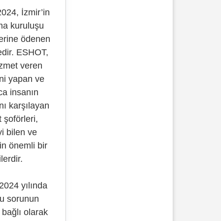
024, İzmir’in
ma kuruluşu
erine ödenen
tedir. ESHOT,
izmet veren
ini yapan ve
ca insanın
nı karşılayan
 şoförleri,
yi bilen ve
in önemli bir
lerdir.
2024 yılında
Bu sorunun
 bağlı olarak