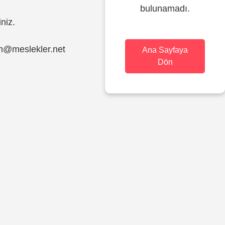
bulunamadı.
iniz.
im@meslekler.net
Ana Sayfaya
Dön