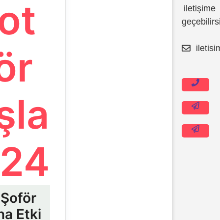
ot
İçeriğe
iletişime
atla
geçebilirs
iletis
ör
şla
024
 Şoför
na Etki