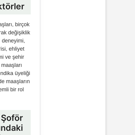
törler
şları, birçok
rak değişiklik
n deneyimi,
si, ehliyet
mi ve şehir
er maaşları
endika üyeliği
de maaşların
mli bir rol
 Şoför
ındaki