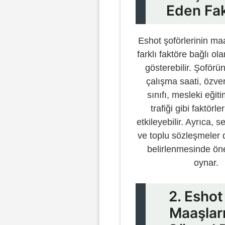
Eden Fak
Eshot şoförlerinin maa
farklı faktöre bağlı ola
gösterebilir. Şoförü
çalışma saati, özveri
sınıfı, mesleki eğiti
trafiği gibi faktörl
etkileyebilir. Ayrıca, s
ve toplu sözleşmeler 
belirlenmesinde öne
oynar.
2. Eshot
Maaşlar